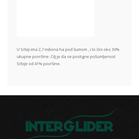
U Srbiji ima 2,7 miliona ha pod šumom , i to čini oko 30%
ukupne površine. Cilj je da se postigne pošumljenost
Srbije od 41% površine.