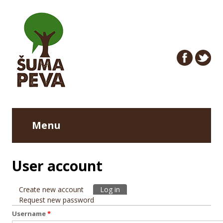
Menu
User account
Create new account
Log in
(active tab)
Primary tabs
Request new password
Username
*