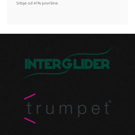
Srbije od 41% površine.