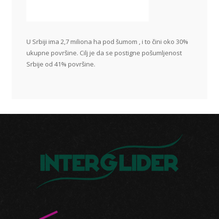
U Srbiji ima 2,7 miliona ha pod šumom , i to čini oko 30%
ukupne površine. Cilj je da se postigne pošumljenost
Srbije od 41% površine.